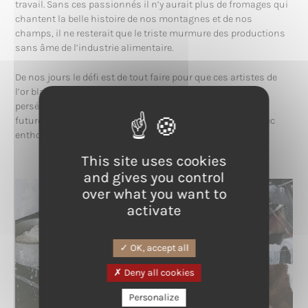
travail. Sans ces passionnés il n’y aurait plus de fromages qui
chantent la belle histoire de nos montagnes et de nos
champs, il ne resterait que le triste murmure des productions
sans âme de l’industrie alimentaire.
De nos jours le défi est de tout faire pour que ces artistes de
l’or blanc puissent valoriser leurs œuvres, afin qu’ils
persévèrent sur la voie de la qualité et que les générations
futures prennent la relève en suivant le même chemin avec
enthousiasme.
This site uses cookies
and gives you control
over what you want to
activate
OK, accept all
Deny all cookies
Personalize