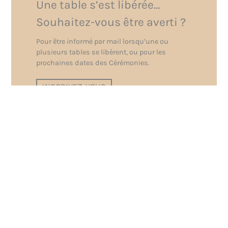
Une table s’est libérée…
Souhaitez-vous être averti ?
Pour être informé par mail lorsqu’une ou
plusieurs tables se libèrent, ou pour les
prochaines dates des Cérémonies.
INSCRIVEZ-VOUS
Pour profiter au mieux de la cérémonie, nous vous invitons à