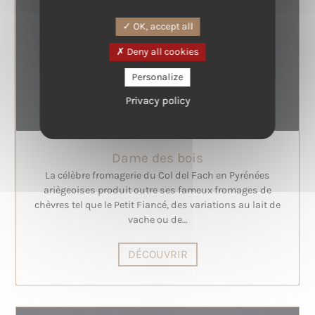
OK, accept all
Deny all cookies
Personalize
Privacy policy
Dame des bois
La célèbre fromagerie du Col del Fach en Pyrénées
ariègeoises produit outre ses fameux fromages de
chèvres tel que le Petit Fiancé, des variations au lait de
vache ou de…
DÉCOUVRIR