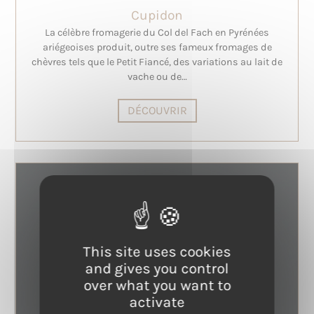
Cupidon
La célèbre fromagerie du Col del Fach en Pyrénées
ariégeoises produit, outre ses fameux fromages de
chèvres tels que le Petit Fiancé, des variations au lait de
vache ou de…
DÉCOUVRIR
This site uses cookies
and gives you control
over what you want to
activate