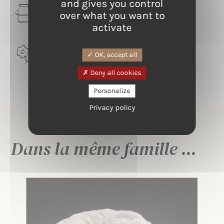
and gives you control
LAIT
over what you want to
Vache
activate
TERROIR
OK, accept all
Vallée d'Abondance
Deny all cookies
Personalize
Privacy policy
Dans la même famille ...