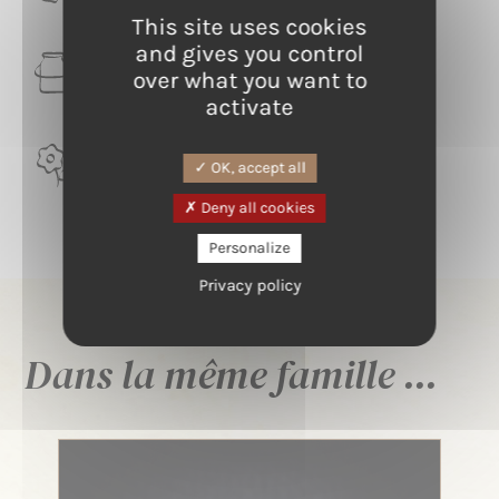
This site uses cookies
and gives you control
LAIT
over what you want to
Brebis
activate
TERROIR
OK, accept all
Terroir tarnais généreux
Deny all cookies
Personalize
Privacy policy
Dans la même famille ...