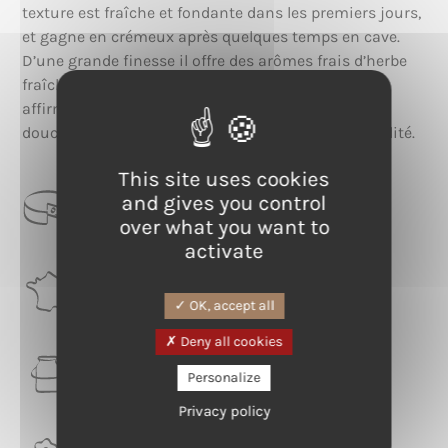
texture est fraîche et fondante dans les premiers jours,
et gagne en crémeux après quelques temps en cave.
D’une grande finesse il offre des arômes frais d’herbe
fraîche au début, puis s’oriente vers un boisé plus
affirmé. Même en devenant plus sec il garde une
douceur incomparable, bien qu’il gagne en minéralité.
This site uses cookies
and gives you control
CATEGORIE
Croûte Naturelle
over what you want to
activate
RÉGION
Nouvelle-Aquitaine
OK, accept all
Deny all cookies
LAIT
Personalize
Chèvre
Privacy policy