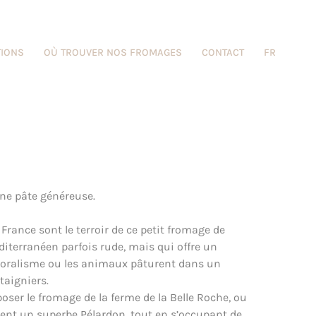
TIONS
OÙ TROUVER NOS FROMAGES
CONTACT
FR
 une pâte généreuse.
France sont le terroir de ce petit fromage de
diterranéen parfois rude, mais qui offre un
toralisme ou les animaux pâturent dans un
taigniers.
er le fromage de la ferme de la Belle Roche, ou
ent un superbe Pélardon, tout en s’occupant de