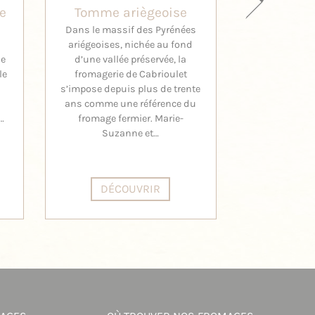
e
Tomme ariègeoise
Sain
Dans le massif des Pyrénées
En Touraine, 
ariégeoises, nichée au fond
de la Loire
de
d’une vallée préservée, la
ensoleillées, 
le
fromagerie de Cabrioulet
Touraine ferm
s’impose depuis plus de trente
selon d
ans comme une référence du
traditionnell
…
fromage fermier. Marie-
chèvre a
Suzanne et…
DÉCOUVRIR
DÉC