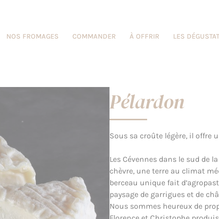
NOS FROMAGES
COMMANDER
À OFFRIR
LES DÉGUSTA
Pélardon
Sous sa croûte légère, il offre
Les Cévennes dans le sud de la 
chèvre, une terre au climat mé
berceau unique fait d’agropas
paysage de garrigues et de châ
Nous sommes heureux de propos
Florence et Christophe produis