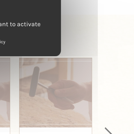
ant to activate
icy