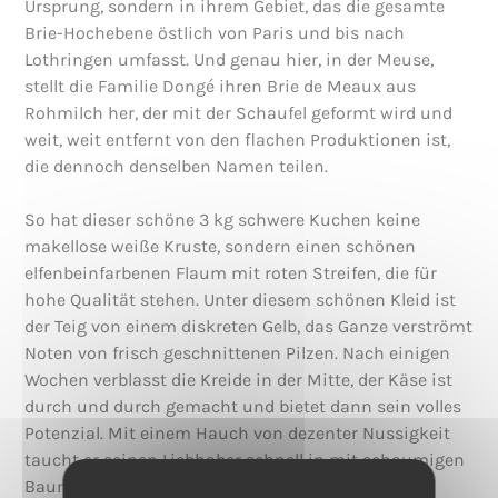
Ursprung, sondern in ihrem Gebiet, das die gesamte
Brie-Hochebene östlich von Paris und bis nach
Lothringen umfasst. Und genau hier, in der Meuse,
stellt die Familie Dongé ihren Brie de Meaux aus
Rohmilch her, der mit der Schaufel geformt wird und
weit, weit entfernt von den flachen Produktionen ist,
die dennoch denselben Namen teilen.
So hat dieser schöne 3 kg schwere Kuchen keine
makellose weiße Kruste, sondern einen schönen
elfenbeinfarbenen Flaum mit roten Streifen, die für
hohe Qualität stehen. Unter diesem schönen Kleid ist
der Teig von einem diskreten Gelb, das Ganze verströmt
Noten von frisch geschnittenen Pilzen. Nach einigen
Wochen verblasst die Kreide in der Mitte, der Käse ist
durch und durch gemacht und bietet dann sein volles
Potenzial. Mit einem Hauch von dezenter Nussigkeit
taucht er seinen Liebhaber schnell in mit schaumigen
Baumstümpfen bestreute Gefilde ein, wenn der