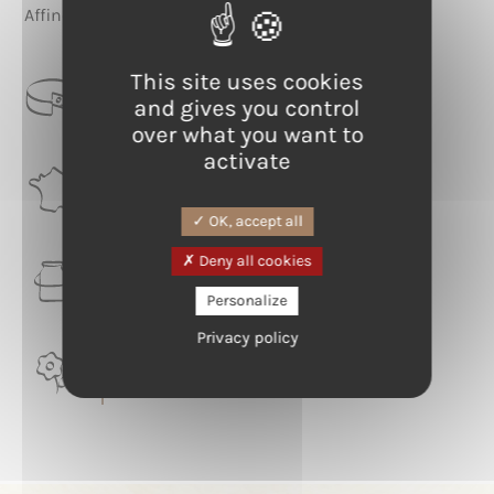
Affineur es verstanden hat, ihn dorthin zu führen.
This site uses cookies
CATEGORIE
and gives you control
Croûte fleurie
over what you want to
activate
RÉGION
Grand Est
OK, accept all
Deny all cookies
LAIT
Kuh
Personalize
Privacy policy
TERROIR
Meuse