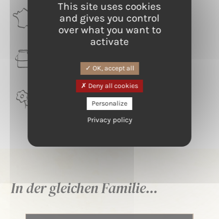
This site uses cookies
RÉGION
and gives you control
Corse
over what you want to
activate
LAIT
Schafe
OK, accept all
Deny all cookies
TERROIR
Personalize
Corse du Nord, Région de Bastia
Privacy policy
In der gleichen Familie...