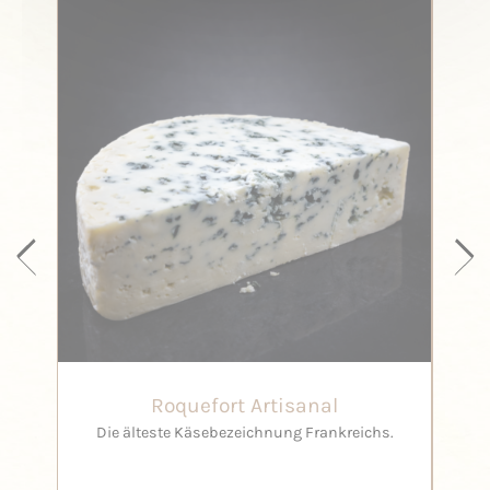
Roquefort Artisanal
Die älteste Käsebezeichnung Frankreichs.
Er w
nach