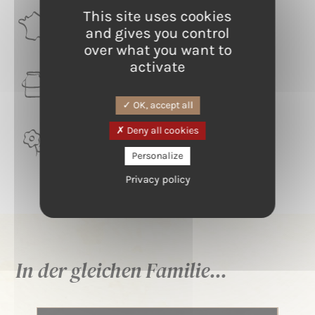
This site uses cookies
RÉGION
and gives you control
Bourgogne-Franche-Comté
over what you want to
activate
LAIT
Kuh
OK, accept all
Deny all cookies
TERROIR
Bourgogne
Personalize
Privacy policy
In der gleichen Familie...