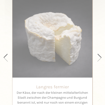
Langres fermier
Der Käse, der nach der kleinen mittelalterlichen
Se
Stadt zwischen der Champagne und Burgund
benannt ist, wird nur noch von einem einzigen