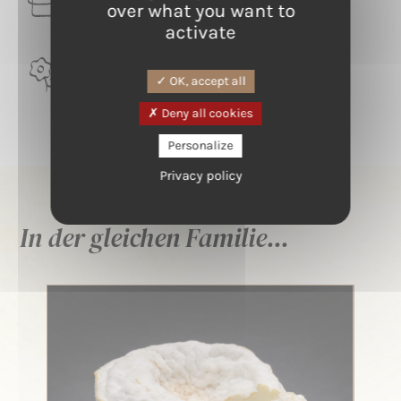
over what you want to
Kuh
activate
TERROIR
OK, accept all
Pyrénées ariègeoise
Deny all cookies
Personalize
Privacy policy
In der gleichen Familie...