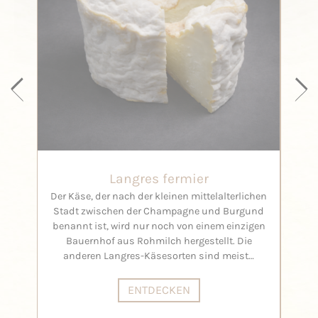
Langres fermier
Der Käse, der nach der kleinen mittelalterlichen
Se
Stadt zwischen der Champagne und Burgund
benannt ist, wird nur noch von einem einzigen
Bauernhof aus Rohmilch hergestellt. Die
anderen Langres-Käsesorten sind meist…
ENTDECKEN