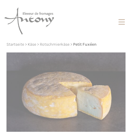
Cookies management panel
Startseite
>
Käse
>
Rotschmierkäse
>
Petit Fuxéen