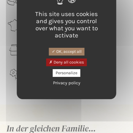
Gewaschene Rinde
This site uses cookies
and gives you control
RÉGION
over what you want to
Hauts-de-France
activate
LAIT
OK, accept all
Kuh
Deny all cookies
TERROIR
Personalize
Flandre
Privacy policy
In der gleichen Familie...