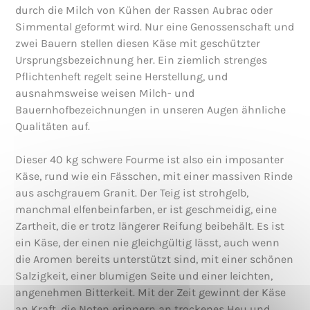
durch die Milch von Kühen der Rassen Aubrac oder
Simmental geformt wird. Nur eine Genossenschaft und
zwei Bauern stellen diesen Käse mit geschützter
Ursprungsbezeichnung her. Ein ziemlich strenges
Pflichtenheft regelt seine Herstellung, und
ausnahmsweise weisen Milch- und
Bauernhofbezeichnungen in unseren Augen ähnliche
Qualitäten auf.
Dieser 40 kg schwere Fourme ist also ein imposanter
Käse, rund wie ein Fässchen, mit einer massiven Rinde
aus aschgrauem Granit. Der Teig ist strohgelb,
manchmal elfenbeinfarben, er ist geschmeidig, eine
Zartheit, die er trotz längerer Reifung beibehält. Es ist
ein Käse, der einen nie gleichgültig lässt, auch wenn
die Aromen bereits unterstützt sind, mit einer schönen
Salzigkeit, einer blumigen Seite und einer leichten,
angenehmen Bitterkeit. Mit der Zeit gewinnt der Käse
an Kraft, die Noten erinnern an trockenes Heu und