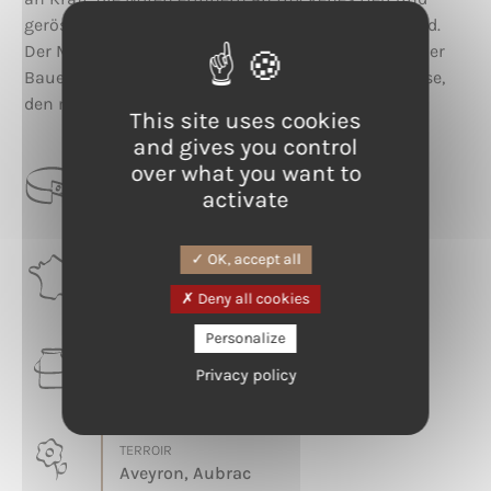
geröstete Mandeln, die Aromen sind lang anhaltend.
Der Milchmann ist in der Regel etwas sanfter, wo der
Bauer oft wilder ist. Er ist ein kompromissloser Käse,
den man sehr schätzt oder der einen verwirrt.
This site uses cookies
and gives you control
over what you want to
CATEGORIE
activate
Halbharter Teig
OK, accept all
RÉGION
Occitanie
Deny all cookies
Personalize
LAIT
Privacy policy
Kuh
TERROIR
Aveyron, Aubrac