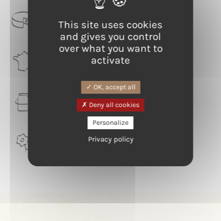
CATEGORIE
This site uses cookies
Tomme de Chèvre
and gives you control
over what you want to
RÉGION
activate
Nouvelle-Aquitaine
OK, accept all
LAIT
Deny all cookies
Ziege
Personalize
Privacy policy
TERROIR
Pyrénées Atlantique