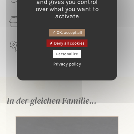
Grand Est
and gives you control
over what you want to
activate
LAIT
Ziege
OK, accept all
Deny all cookies
TERROIR
Vallée de la Thur
Personalize
Privacy policy
In der gleichen Familie...