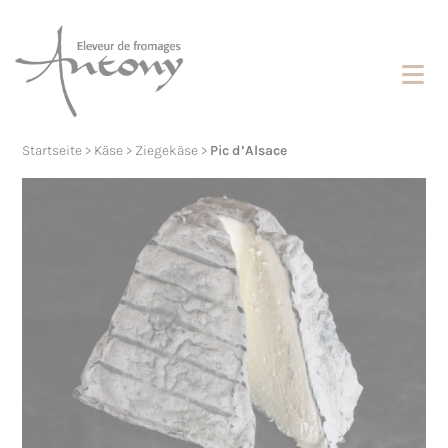
Cookies management panel
Startseite
>
Käse
>
Ziegekäse
>
Pic d’Alsace