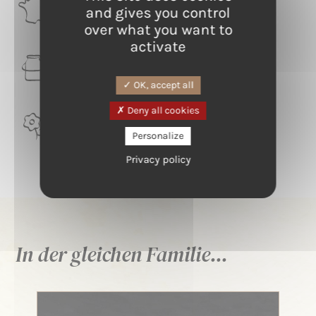
RÉGION
and gives you control
Pays de la Loire
over what you want to
activate
LAIT
Ziege
OK, accept all
Deny all cookies
TERROIR
Val de Loire
Personalize
Privacy policy
In der gleichen Familie...