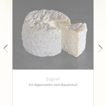
Signal
Ein Alpencrottin vom Bauernhof
Ein R